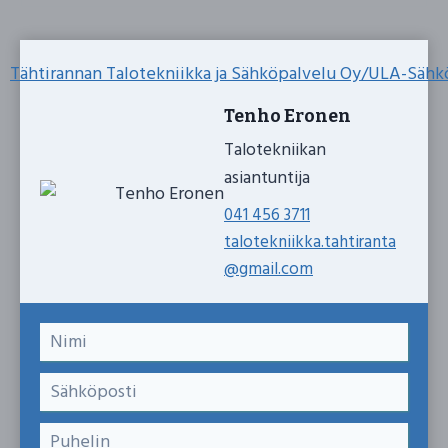
Tenho Eronen
Talotekniikan
asiantuntija
041 456 3711
talotekniikka.tahtiranta
@gmail.com