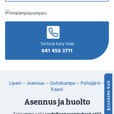
Soita ja kysy lisää
041 456 3711
Liperi – Joensuu – Outokumpu – Polvijärvi –
OTA YHTEYTTÄ
Kaavi
Asennus ja huolto
Tarjoamme sekä
uudelleenasennukset että