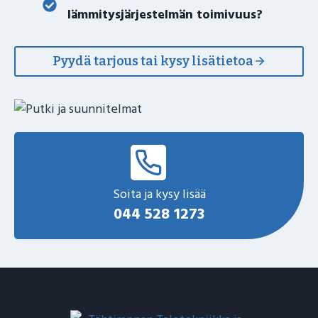
lämmitysjärjestelmän toimivuus?
Pyydä tarjous tai kysy lisätietoa
Soita ja kysy lisää
044 528 1273