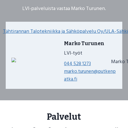
LVI-palveluista vastaa Marko Turunen.
Marko Turunen
LVI-työt
0
44 528 1273
marko.turunen@putkenp
atka.fi
Palvelut