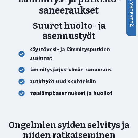
OTA YHTEYTTÄ
saneeraukset
Suuret huolto- ja
asennustyöt
käyttövesi- ja lämmitysputkien
uusinnat
lämmitysjärjestelmän saneeraus
putkityöt uudiskohteisiin
maalämpöasennukset ja huollot
Ongelmien syiden selvitys ja
niiden ratkaiseminen