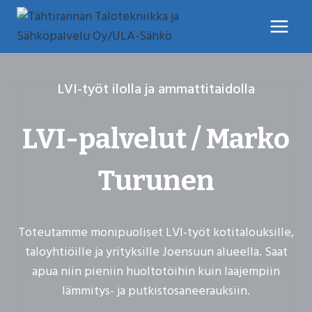
Siirry
sisältöön
LVI-työt ilolla ja ammattitaidolla
LVI-palvelut / Marko
Turunen
Toteutamme monipuoliset LVI-työt kotitalouksille,
taloyhtiöille ja yrityksille Joensuun alueella. Saat
apua niin pieniin huoltotöihin kuin laajempiin
lämmitys- ja putkistosaneerauksiin.